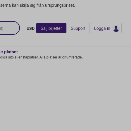
serna kan skilja sig från ursprungspriset.
Sälj biljetter
Support
Logga in
USD
 platser
 lediga sitt- eller ståplatser. Alla platser är onumrerade.