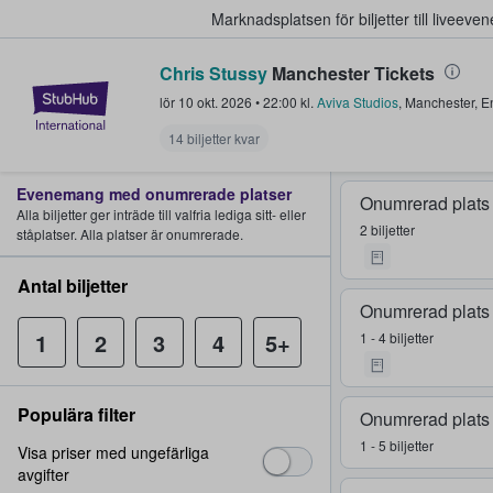
Marknadsplatsen för biljetter till livee
Chris Stussy
Manchester Tickets
StubHub – där fans köper och sälje
lör 10 okt. 2026
•
22:00
kl.
Aviva Studios
,
Manchester
,
E
14 biljetter kvar
Evenemang med onumrerade platser
Onumrerad plats
Alla biljetter ger inträde till valfria lediga sitt- eller
2 biljetter
ståplatser. Alla platser är onumrerade.
Antal biljetter
Onumrerad plats
1
2
3
4
5+
1 - 4 biljetter
Populära filter
Onumrerad plats
1 - 5 biljetter
Visa priser med ungefärliga
avgifter