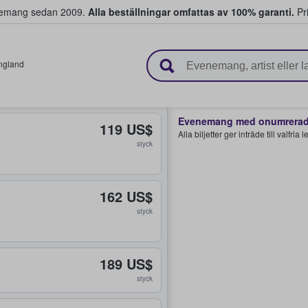
venemang sedan 2009.
Alla beställningar omfattas av 100% garanti.
Pri
r biljetter.
ngland
Evenemang med onumrerade
119 US$
Alla biljetter ger inträde till valfria
styck
162 US$
styck
189 US$
styck