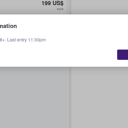
199 US$
styck
mation
384 US$
styck
+. Last entry 11:30pm