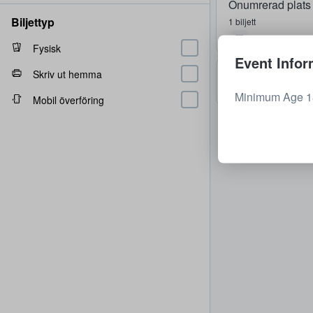
Onumrerad plats
Biljettyp
1 biljett
Fysisk
Event Infor
Onumrerad plats
Skriv ut hemma
1 - 2 biljetter
Minimum Age 18
Mobil överföring