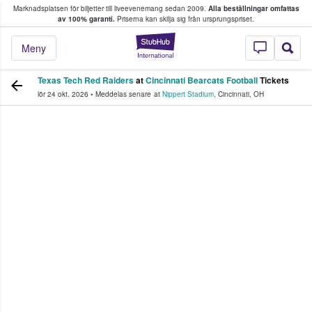
Marknadsplatsen för biljetter till liveevenemang sedan 2009.
Alla beställningar omfattas
ns köper och säljer biljetter.
av 100% garanti.
Priserna kan skilja sig från ursprungspriset.
StubHub – där fans
Meny
Texas Tech Red Raiders
at
Cincinnati Bearcats Football
Tickets
lör 24 okt. 2026
•
Meddelas senare
at
Nippert Stadium
,
Cincinnati
,
OH