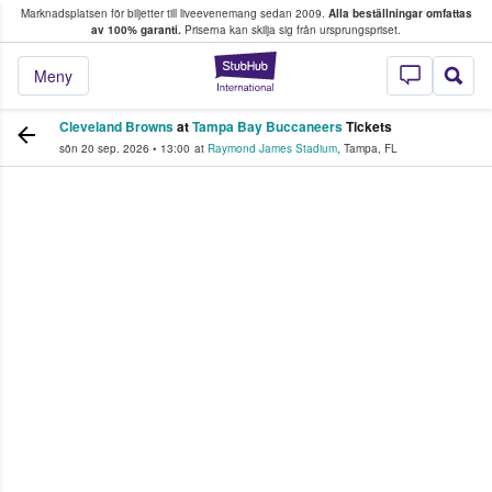
Marknadsplatsen för biljetter till liveevenemang sedan 2009.
Alla beställningar omfattas
ns köper och säljer biljetter.
av 100% garanti.
Priserna kan skilja sig från ursprungspriset.
StubHub – där fans
Meny
Cleveland Browns
at
Tampa Bay Buccaneers
Tickets
sön 20 sep. 2026
•
13:00
at
Raymond James Stadium
,
Tampa
,
FL