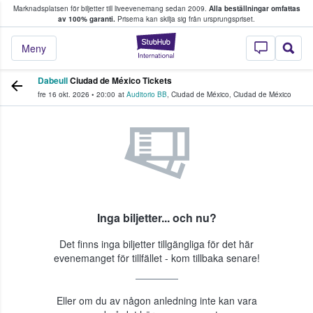
Marknadsplatsen för biljetter till liveevenemang sedan 2009.
Alla beställningar omfattas
ns köper och säljer biljetter.
av 100% garanti.
Priserna kan skilja sig från ursprungspriset.
StubHub – där fans
Meny
Dabeull
Ciudad de México Tickets
fre 16 okt. 2026
•
20:00
at
Auditorio BB
,
Ciudad de México
,
Ciudad de México
Inga biljetter... och nu?
Det finns inga biljetter tillgängliga för det här
evenemanget för tillfället - kom tillbaka senare!
Eller om du av någon anledning inte kan vara