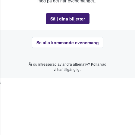
med på det här evenemanget...
Sälj dina biljetter
Se alla kommande evenemang
Är du intresserad av andra alternativ? Kolla vad
vi har tillgängligt.
;