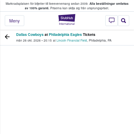
Marknadsplatsen för biljetter till liveevenemang sedan 2009.
Alla beställningar omfattas
ns köper och säljer biljetter.
av 100% garanti.
Priserna kan skilja sig från ursprungspriset.
StubHub – där fans
Meny
Dallas Cowboys
at
Philadelphia Eagles
Tickets
mån 26 okt. 2026
•
20:15
at
Lincoln Financial Field
,
Philadelphia
,
PA