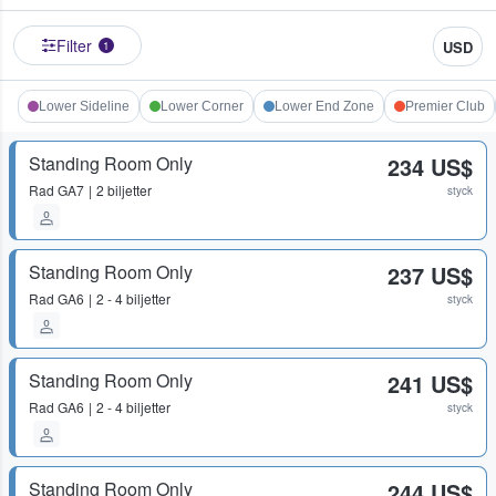
Filter
USD
1
Lower Sideline
Lower Corner
Lower End Zone
Premier Club
Standing Room Only
234 US$
Rad
GA7
2 biljetter
styck
Standing Room Only
237 US$
Rad
GA6
2 - 4 biljetter
styck
Standing Room Only
241 US$
Rad
GA6
2 - 4 biljetter
styck
Standing Room Only
244 US$