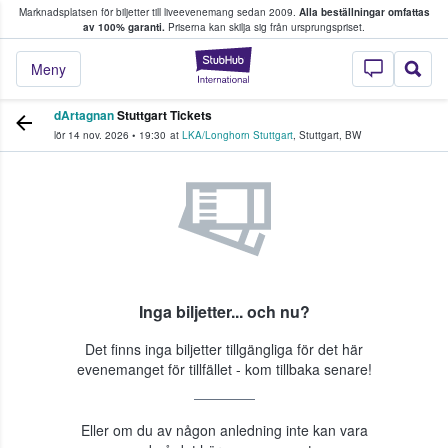
Marknadsplatsen för biljetter till liveevenemang sedan 2009.
Alla beställningar omfattas
ns köper och säljer biljetter.
av 100% garanti.
Priserna kan skilja sig från ursprungspriset.
StubHub – där fans
Meny
dArtagnan
Stuttgart Tickets
lör 14 nov. 2026
•
19:30
at
LKA/Longhorn Stuttgart
,
Stuttgart
,
BW
Inga biljetter... och nu?
Det finns inga biljetter tillgängliga för det här
evenemanget för tillfället - kom tillbaka senare!
Eller om du av någon anledning inte kan vara