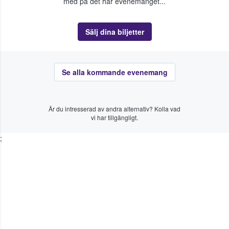
med på det här evenemanget...
Sälj dina biljetter
Se alla kommande evenemang
Är du intresserad av andra alternativ? Kolla vad
vi har tillgängligt.
;