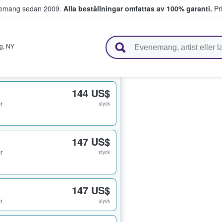
venemang sedan 2009.
Alla beställningar omfattas av 100% garanti.
Pri
r biljetter.
ng
,
NY
144 US$
er
styck
147 US$
er
styck
147 US$
er
styck