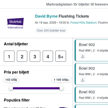
Marknadsplatsen för biljetter till livee
David Byrne
Flushing Tickets
StubHub – där fans köper och sälje
lör 19 sep. 2026
•
19:00
kl.
Forest Hills Stadium
,
Flushi
Över 200 biljetter kvar
Antal biljetter
Bowl 902
Rad
WW
2 - 4 biljett
1
2
3
4
5+
Bowl 902
Pris per biljett
Rad
WW
2 - 4 biljett
143 US$
1 100 US$
Bowl 902
Rad
WW
2 - 4 biljett
Populära filter