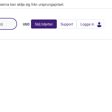
serna kan skilja sig från ursprungspriset.
Sälj biljetter
Support
Logga in
USD