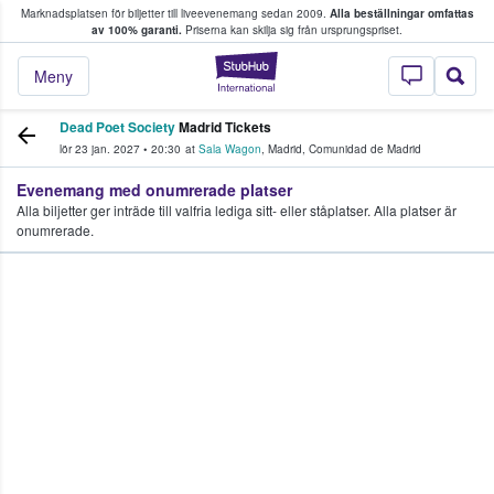
Marknadsplatsen för biljetter till liveevenemang sedan 2009.
Alla beställningar omfattas
ns köper och säljer biljetter.
av 100% garanti.
Priserna kan skilja sig från ursprungspriset.
StubHub – där fans
Meny
Dead Poet Society
Madrid Tickets
lör 23 jan. 2027
•
20:30
at
Sala Wagon
,
Madrid
,
Comunidad de Madrid
Evenemang med onumrerade platser
Alla biljetter ger inträde till valfria lediga sitt- eller ståplatser. Alla platser är
onumrerade.