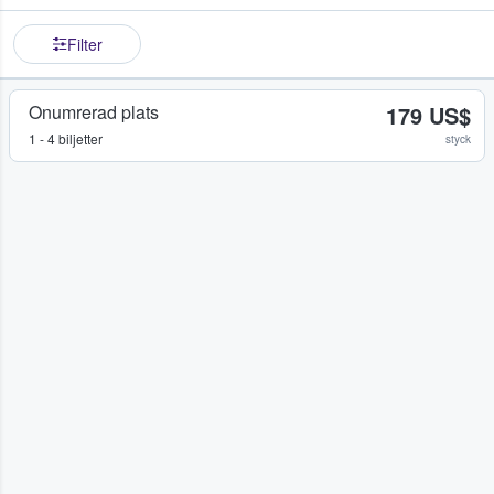
Filter
Onumrerad plats
179 US$
1 - 4 biljetter
styck