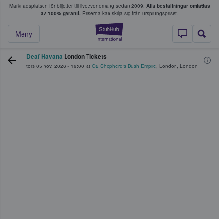
Marknadsplatsen för biljetter till liveevenemang sedan 2009.
Alla beställningar omfattas
ns köper och säljer biljetter.
av 100% garanti.
Priserna kan skilja sig från ursprungspriset.
StubHub – där fans
Meny
Deaf Havana
London Tickets
tors 05 nov. 2026
•
19:00
at
O2 Shepherd's Bush Empire
,
London
,
London