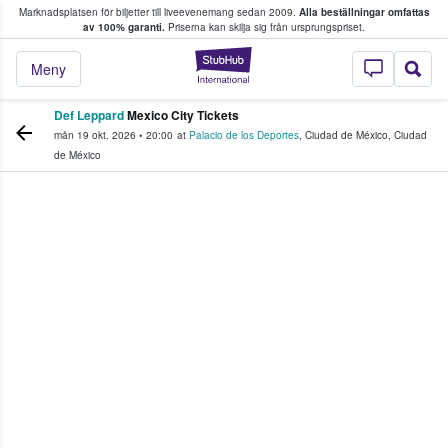
Marknadsplatsen för biljetter till liveevenemang sedan 2009.
Alla beställningar omfattas
ns köper och säljer biljetter.
av 100% garanti.
Priserna kan skilja sig från ursprungspriset.
StubHub – där fans
Meny
Def Leppard
Mexico City Tickets
mån 19 okt. 2026
•
20:00
at
Palacio de los Deportes
,
Ciudad de México
,
Ciudad
de México