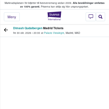
Marknadsplatsen för biljetter till liveevenemang sedan 2009.
Alla beställningar omfattas
ns köper och säljer biljetter.
av 100% garanti.
Priserna kan skilja sig från ursprungspriset.
StubHub – där fans
Meny
Dimash Qudaibergen
Madrid Tickets
fre 30 okt. 2026
•
20:00
at
Palacio Vistalegre
,
Madrid
,
MAD