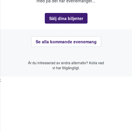
med på det här evenemanget...
Sälj dina biljetter
Se alla kommande evenemang
Är du intresserad av andra alternativ? Kolla vad
vi har tillgängligt.
;