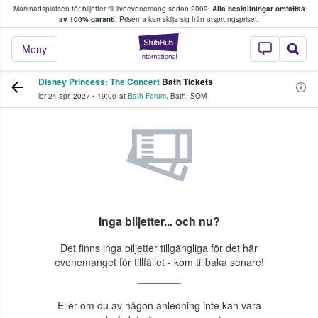
Marknadsplatsen för biljetter till liveevenemang sedan 2009.
Alla beställningar omfattas
ns köper och säljer biljetter.
av 100% garanti.
Priserna kan skilja sig från ursprungspriset.
StubHub – där fans
Meny
Disney Princess: The Concert
Bath Tickets
lör 24 apr. 2027
•
19:00
at
Bath Forum
,
Bath
,
SOM
Inga biljetter... och nu?
Det finns inga biljetter tillgängliga för det här
evenemanget för tillfället - kom tillbaka senare!
Eller om du av någon anledning inte kan vara