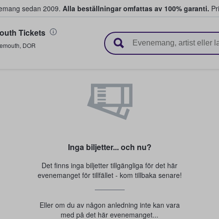
venemang sedan 2009.
Alla beställningar omfattas av 100% garanti.
Pri
uth Tickets
r biljetter.
emouth
,
DOR
Inga biljetter... och nu?
Det finns inga biljetter tillgängliga för det här
evenemanget för tillfället - kom tillbaka senare!
Eller om du av någon anledning inte kan vara
med på det här evenemanget...