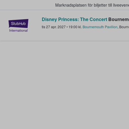
Marknadsplatsen för biljetter till livee
Disney Princess: The Concert
Bournemo
StubHub – där fans köper och sälje
tis 27 apr. 2027
•
19:00
kl.
Bournemouth Pavilion
,
Bourn