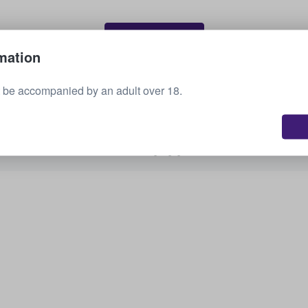
Sälj dina biljetter
mation
 be accompanied by an adult over 18.
Se alla kommande evenemang
Är du intresserad av andra alternativ? Kolla vad
vi har tillgängligt.