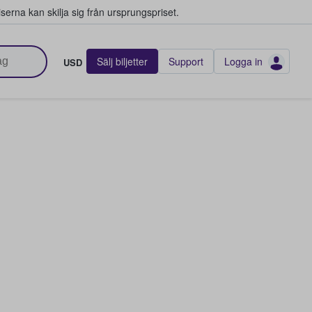
serna kan skilja sig från ursprungspriset.
Sälj biljetter
Support
Logga in
USD