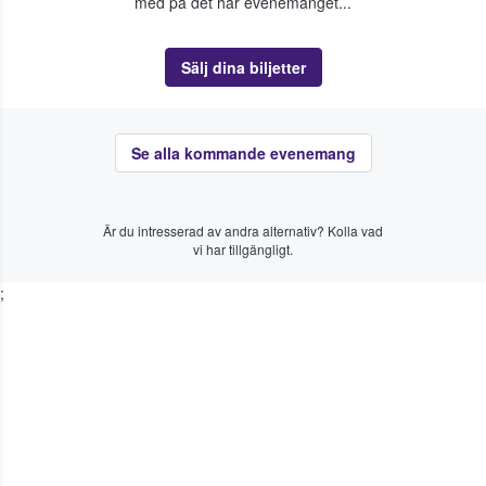
med på det här evenemanget...
Sälj dina biljetter
Se alla kommande evenemang
Är du intresserad av andra alternativ? Kolla vad
vi har tillgängligt.
;