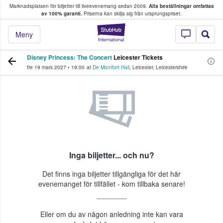
Marknadsplatsen för biljetter till liveevenemang sedan 2009.
Alla beställningar omfattas
ns köper och säljer biljetter.
av 100% garanti.
Priserna kan skilja sig från ursprungspriset.
StubHub – där fans
Meny
Disney Princess: The Concert
Leicester Tickets
fre 19 mars 2027
•
19:00
at
De Montfort Hall
,
Leicester
,
Leicestershire
Inga biljetter... och nu?
Det finns inga biljetter tillgängliga för det här
evenemanget för tillfället - kom tillbaka senare!
Eller om du av någon anledning inte kan vara