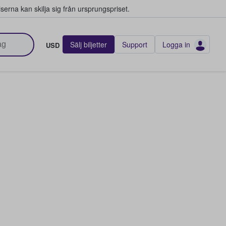
serna kan skilja sig från ursprungspriset.
Sälj biljetter
Support
Logga in
USD