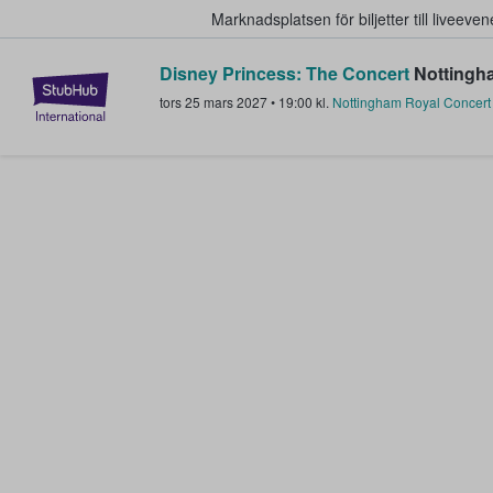
Marknadsplatsen för biljetter till livee
Disney Princess: The Concert
Nottingha
StubHub – där fans köper och sälje
tors 25 mars 2027
•
19:00
kl.
Nottingham Royal Concert 