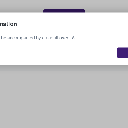
Sälj dina biljetter
mation
 be accompanied by an adult over 18.
Se alla kommande evenemang
Är du intresserad av andra alternativ? Kolla vad
vi har tillgängligt.