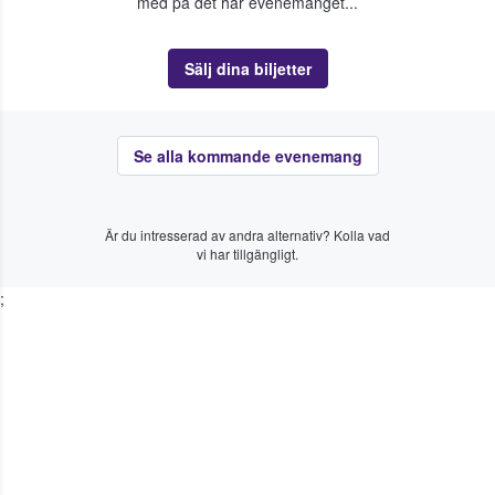
med på det här evenemanget...
Sälj dina biljetter
Se alla kommande evenemang
Är du intresserad av andra alternativ? Kolla vad
vi har tillgängligt.
;