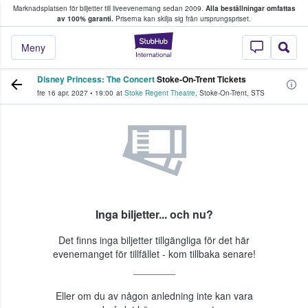
Marknadsplatsen för biljetter till liveevenemang sedan 2009.
Alla beställningar omfattas
ns köper och säljer biljetter.
av 100% garanti.
Priserna kan skilja sig från ursprungspriset.
StubHub – där fans
Meny
Disney Princess: The Concert
Stoke-On-Trent Tickets
fre 16 apr. 2027
•
19:00
at
Stoke Regent Theatre
,
Stoke-On-Trent
,
STS
Inga biljetter... och nu?
Det finns inga biljetter tillgängliga för det här
evenemanget för tillfället - kom tillbaka senare!
Eller om du av någon anledning inte kan vara