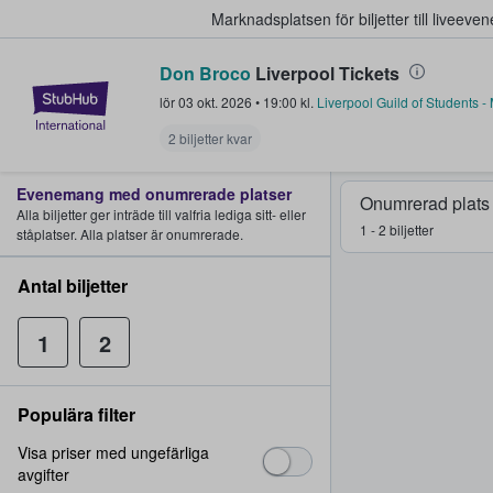
Marknadsplatsen för biljetter till livee
Don Broco
Liverpool Tickets
StubHub – där fans köper och sälje
lör 03 okt. 2026
•
19:00
kl.
Liverpool Guild of Students -
2 biljetter kvar
Evenemang med onumrerade platser
Onumrerad plats
Alla biljetter ger inträde till valfria lediga sitt- eller
1 - 2 biljetter
ståplatser. Alla platser är onumrerade.
Antal biljetter
1
2
Populära filter
Visa priser med ungefärliga
avgifter