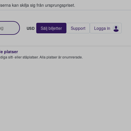
serna kan skilja sig från ursprungspriset.
Sälj biljetter
Support
Logga in
USD
 platser
 lediga sitt- eller ståplatser. Alla platser är onumrerade.