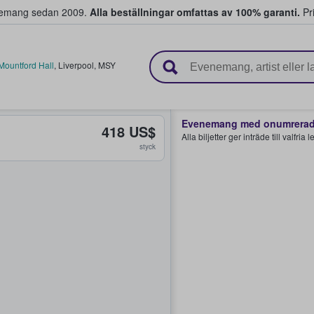
venemang sedan 2009.
Alla beställningar omfattas av 100% garanti.
Pri
r biljetter.
 Mountford Hall
,
Liverpool
,
MSY
Evenemang med onumrerade
418 US$
Alla biljetter ger inträde till valfria
styck