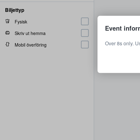
Biljettyp
Fysisk
Event infor
Skriv ut hemma
Over 8s only. U
Mobil överföring