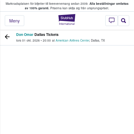
Marknadsplatsen för biljetter till liveevenemang sedan 2009.
Alla beställningar omfattas
ns köper och säljer biljetter.
av 100% garanti.
Priserna kan skilja sig från ursprungspriset.
StubHub – där fans
Meny
Don Omar
Dallas Tickets
tors 01 okt. 2026
•
20:00
at
American Airlines Center
,
Dallas
,
TX