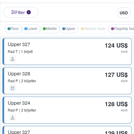
Filter
USD
1
Floor
Lower
Middle
Upper
Admiral Suite
Flagship Sui
Upper 327
124 US$
Rad
T
1 biljett
styck
Upper 328
127 US$
Rad
P
2 biljetter
styck
Upper 324
128 US$
Rad
P
2 biljetter
styck
Upper 327
129 US$