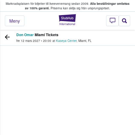
Marknadsplatsen för biljetter till liveevenemang sedan 2009.
Alla beställningar omfattas
ns köper och säljer biljetter.
av 100% garanti.
Priserna kan skilja sig från ursprungspriset.
StubHub – där fans
Meny
Don Omar
Miami Tickets
fre 12 mars 2027
•
20:00
at
Kaseya Center
,
Miami
,
FL