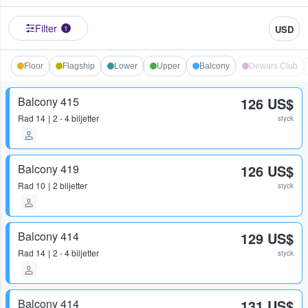
Filter
USD
1
Floor
Flagship
Lower
Upper
Balcony
Dewars Club
Balcony 415
126 US$
Rad
14
2 - 4 biljetter
styck
Balcony 419
126 US$
Rad
10
2 biljetter
styck
Balcony 414
129 US$
Rad
14
2 - 4 biljetter
styck
Balcony 414
131 US$