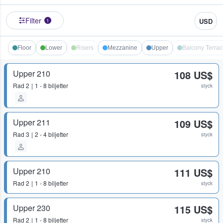
Filter
USD
1
Floor
Lower
Risers
Mezzanine
Upper
Balcony Terrac
Upper 210
108 US$
Rad
2
1 - 8 biljetter
styck
Upper 211
109 US$
Rad
3
2 - 4 biljetter
styck
Upper 210
111 US$
Rad
2
1 - 8 biljetter
styck
Upper 230
115 US$
Rad
2
1 - 8 biljetter
styck