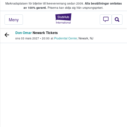
Marknadsplatsen för biljetter till liveevenemang sedan 2009.
Alla beställningar omfattas
ns köper och säljer biljetter.
av 100% garanti.
Priserna kan skilja sig från ursprungspriset.
StubHub – där fans
Meny
Don Omar
Newark Tickets
ons 03 mars 2027
•
20:00
at
Prudential Center
,
Newark
,
NJ