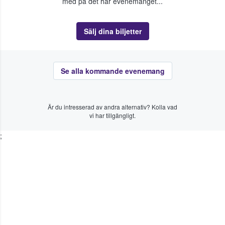
med på det här evenemanget...
Sälj dina biljetter
Se alla kommande evenemang
Är du intresserad av andra alternativ? Kolla vad
vi har tillgängligt.
;