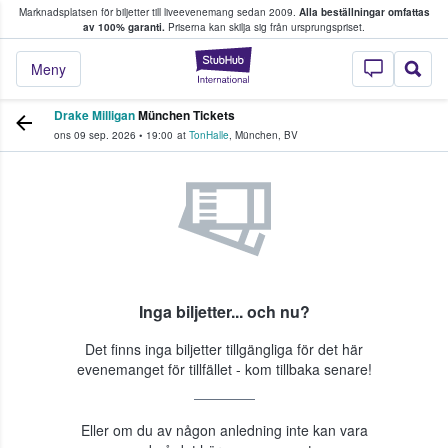
Marknadsplatsen för biljetter till liveevenemang sedan 2009.
Alla beställningar omfattas
ns köper och säljer biljetter.
av 100% garanti.
Priserna kan skilja sig från ursprungspriset.
StubHub – där fans
Meny
Drake Milligan
München Tickets
ons 09 sep. 2026
•
19:00
at
TonHalle
,
München
,
BV
Inga biljetter... och nu?
Det finns inga biljetter tillgängliga för det här
evenemanget för tillfället - kom tillbaka senare!
Eller om du av någon anledning inte kan vara