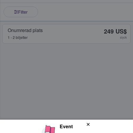
Filter
Onumrerad plats
249 US$
1 - 2 biljetter
styck
Event