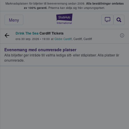
Marknadsplatsen för biljetter till liveevenemang sedan 2009.
Alla beställningar omfattas
ns köper och säljer biljetter.
av 100% garanti.
Priserna kan skilja sig från ursprungspriset.
StubHub – där fans
Meny
Drink The Sea
Cardiff Tickets
ons 30 sep. 2026
•
19:00
at
Globe Cardiff
,
Cardiff
,
Cardiff
Evenemang med onumrerade platser
Alla biljetter ger inträde till valfria lediga sitt- eller ståplatser. Alla platser är
onumrerade.