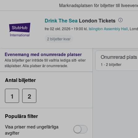
Marknadsplatsen för biljetter till livee
Drink The Sea
London Tickets
StubHub – där fans köper och sälje
fre 02 okt. 2026
•
19:00
kl.
Islington Assembly Hall
,
Lon
2 biljetter kvar
Evenemang med onumrerade platser
Onumrerad plats
Alla biljetter ger inträde till valfria lediga sitt- eller
1 - 2 biljetter
ståplatser. Alla platser är onumrerade.
Antal biljetter
1
2
Populära filter
Visa priser med ungefärliga
avgifter