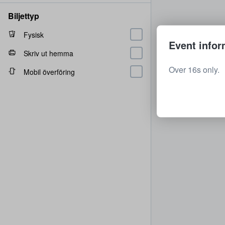
Biljettyp
Fysisk
Event infor
Skriv ut hemma
Over 16s only.
Mobil överföring