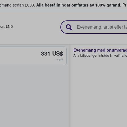
venemang sedan 2009.
Alla beställningar omfattas av 100% garanti.
Pri
r biljetter.
don
,
LND
Evenemang med onumrerade
331 US$
Alla biljetter ger inträde till valfria
styck