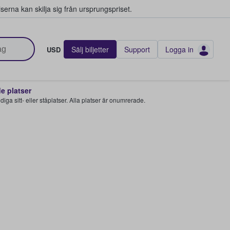
serna kan skilja sig från ursprungspriset.
Sälj biljetter
Support
Logga in
USD
 platser
 lediga sitt- eller ståplatser. Alla platser är onumrerade.