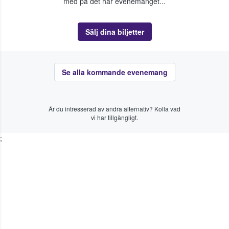
med på det här evenemanget...
Sälj dina biljetter
Se alla kommande evenemang
Är du intresserad av andra alternativ? Kolla vad
vi har tillgängligt.
;