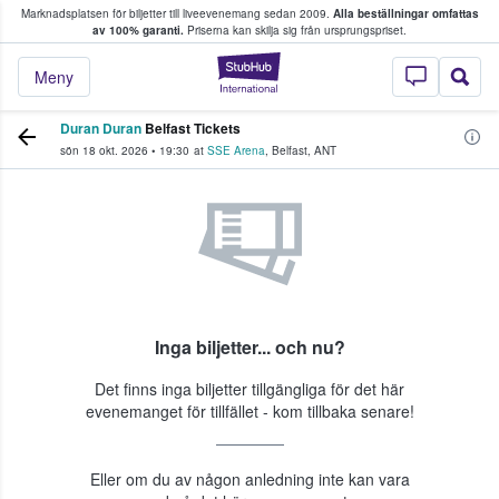
Marknadsplatsen för biljetter till liveevenemang sedan 2009.
Alla beställningar omfattas
ns köper och säljer biljetter.
av 100% garanti.
Priserna kan skilja sig från ursprungspriset.
StubHub – där fans
Meny
Duran Duran
Belfast Tickets
sön 18 okt. 2026
•
19:30
at
SSE Arena
,
Belfast
,
ANT
Inga biljetter... och nu?
Det finns inga biljetter tillgängliga för det här
evenemanget för tillfället - kom tillbaka senare!
Eller om du av någon anledning inte kan vara