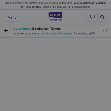
Marknadsplatsen för biljetter till liveevenemang sedan 2009.
Alla beställningar omfattas
ns köper och säljer biljetter.
av 100% garanti.
Priserna kan skilja sig från ursprungspriset.
StubHub – där fans
Meny
Duran Duran
Birmingham Tickets
tis 20 okt. 2026
•
19:30
at
Utilita Arena Birmingham
,
Birmingham
,
WMD