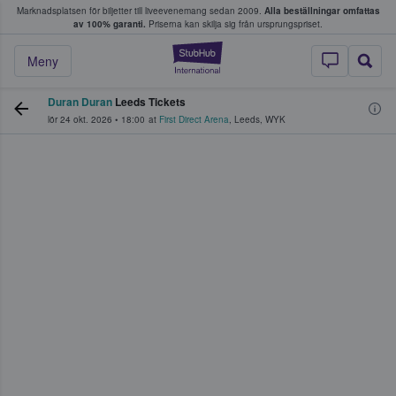
Marknadsplatsen för biljetter till liveevenemang sedan 2009.
Alla beställningar omfattas
ns köper och säljer biljetter.
av 100% garanti.
Priserna kan skilja sig från ursprungspriset.
StubHub – där fans
Meny
Duran Duran
Leeds Tickets
lör 24 okt. 2026
•
18:00
at
First Direct Arena
,
Leeds
,
WYK