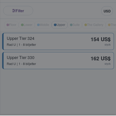
Filter
USD
Floor
Lower
Middle
Upper
Suite
The Gallery
The
Upper Tier 324
154 US$
Rad
U
1 - 8 biljetter
styck
Upper Tier 330
162 US$
Rad
U
1 - 8 biljetter
styck