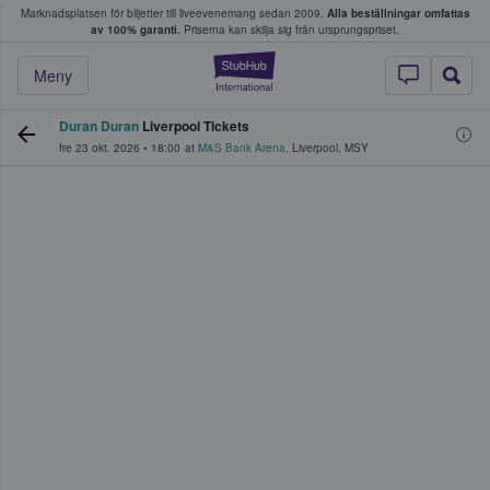
Marknadsplatsen för biljetter till liveevenemang sedan 2009.
Alla beställningar omfattas
ns köper och säljer biljetter.
av 100% garanti.
Priserna kan skilja sig från ursprungspriset.
StubHub – där fans
Meny
Duran Duran
Liverpool Tickets
fre 23 okt. 2026
•
18:00
at
M&S Bank Arena
,
Liverpool
,
MSY