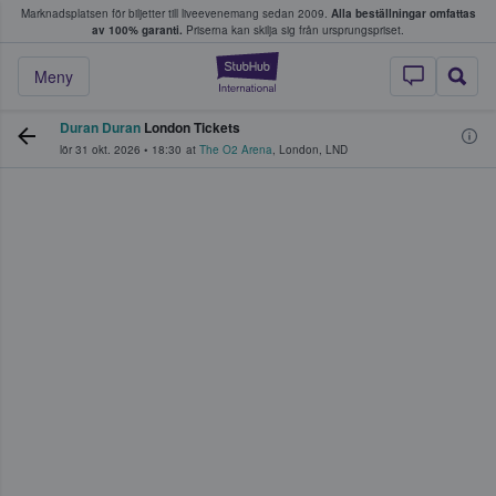
Marknadsplatsen för biljetter till liveevenemang sedan 2009.
Alla beställningar omfattas
ns köper och säljer biljetter.
av 100% garanti.
Priserna kan skilja sig från ursprungspriset.
StubHub – där fans
Meny
Duran Duran
London Tickets
lör 31 okt. 2026
•
18:30
at
The O2 Arena
,
London
,
LND