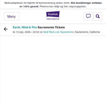
Marknadsplatsen för biljetter till liveevenemang sedan 2009.
Alla beställningar omfattas
ns köper och säljer biljetter.
av 100% garanti.
Priserna kan skilja sig från ursprungspriset.
StubHub – där fans
Meny
Earth, Wind & Fire
Sacramento Tickets
tis 15 sep. 2026
•
20:00
at
Hard Rock Live Sacramento
,
Sacramento
,
California