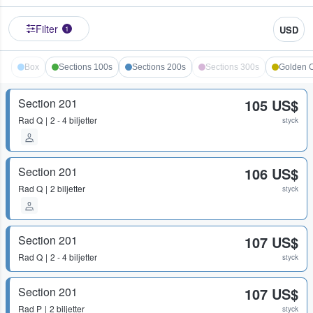
Filter
USD
1
Box
Sections 100s
Sections 200s
Sections 300s
Golden C
Section 201
105 US$
Rad
Q
2 - 4 biljetter
styck
Section 201
106 US$
Rad
Q
2 biljetter
styck
Section 201
107 US$
Rad
Q
2 - 4 biljetter
styck
Section 201
107 US$
Rad
P
2 biljetter
styck