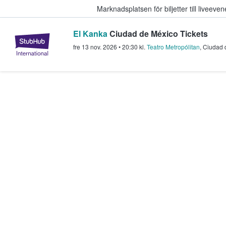
Marknadsplatsen för biljetter till livee
El Kanka
Ciudad de México Tickets
StubHub – där fans köper och sälje
fre 13 nov. 2026
•
20:30
kl.
Teatro Metropólitan
,
Ciudad 