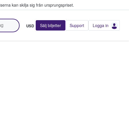
serna kan skilja sig från ursprungspriset.
Sälj biljetter
Support
Logga in
USD