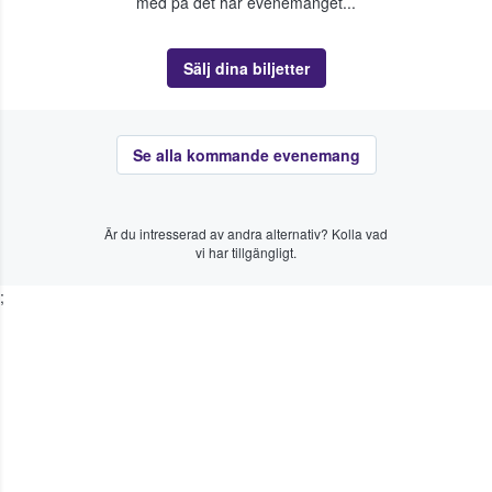
med på det här evenemanget...
Sälj dina biljetter
Se alla kommande evenemang
Är du intresserad av andra alternativ? Kolla vad
vi har tillgängligt.
;