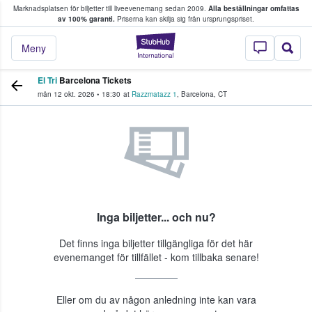
Marknadsplatsen för biljetter till liveevenemang sedan 2009.
Alla beställningar omfattas
ns köper och säljer biljetter.
av 100% garanti.
Priserna kan skilja sig från ursprungspriset.
StubHub – där fans
Meny
El Tri
Barcelona Tickets
mån 12 okt. 2026
•
18:30
at
Razzmatazz 1
,
Barcelona
,
CT
Inga biljetter... och nu?
Det finns inga biljetter tillgängliga för det här
evenemanget för tillfället - kom tillbaka senare!
Eller om du av någon anledning inte kan vara