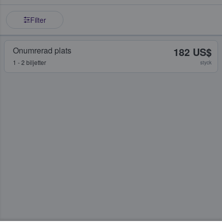
Filter
Onumrerad plats
182 US$
1 - 2 biljetter
styck