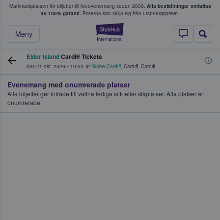
Marknadsplatsen för biljetter till liveevenemang sedan 2009.
Alla beställningar omfattas
ns köper och säljer biljetter.
av 100% garanti.
Priserna kan skilja sig från ursprungspriset.
StubHub – där fans
Meny
Elder Island
Cardiff Tickets
ons 21 okt. 2026
•
19:00
at
Globe Cardiff
,
Cardiff
,
Cardiff
Evenemang med onumrerade platser
Alla biljetter ger inträde till valfria lediga sitt- eller ståplatser. Alla platser är
onumrerade.