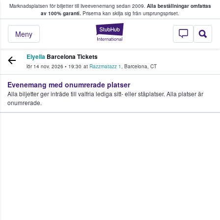
Marknadsplatsen för biljetter till liveevenemang sedan 2009.
Alla beställningar omfattas
ns köper och säljer biljetter.
av 100% garanti.
Priserna kan skilja sig från ursprungspriset.
StubHub – där fans
Meny
Elyella
Barcelona Tickets
lör 14 nov. 2026
•
19:30
at
Razzmatazz 1
,
Barcelona
,
CT
Evenemang med onumrerade platser
Alla biljetter ger inträde till valfria lediga sitt- eller ståplatser. Alla platser är
onumrerade.