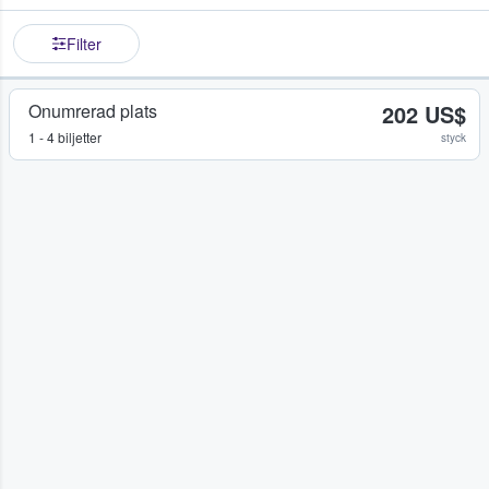
Filter
Onumrerad plats
202 US$
1 - 4 biljetter
styck