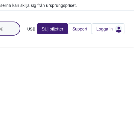
serna kan skilja sig från ursprungspriset.
Sälj biljetter
Support
Logga in
USD