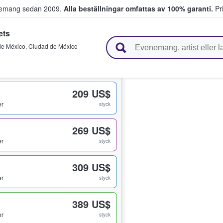
venemang sedan 2009.
Alla beställningar omfattas av 100% garanti.
Pri
ets
r biljetter.
de México
,
Ciudad de México
209 US$
er
styck
269 US$
er
styck
309 US$
er
styck
389 US$
er
styck