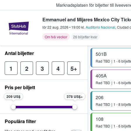
Marknadsplatsen för biljetter till livee
Emmanuel and Mijares Mexico City Tick
StubHub – där fans köper och sälje
lör 22 aug. 2026
•
19:00
kl.
Auditorio Nacional
,
Ciudad 
Om två veckor
26 biljetter kvar
Antal biljetter
501B
Rad
TBD
1 - 6 biljett
1
2
3
4
5+
405A
Rad
TBD
1 - 6 biljett
Pris per biljett
209 US$
378 US$
206
Rad
TBD
1 - 8 biljett
108
Populära filter
Rad
TBD
1 - 6 biljett