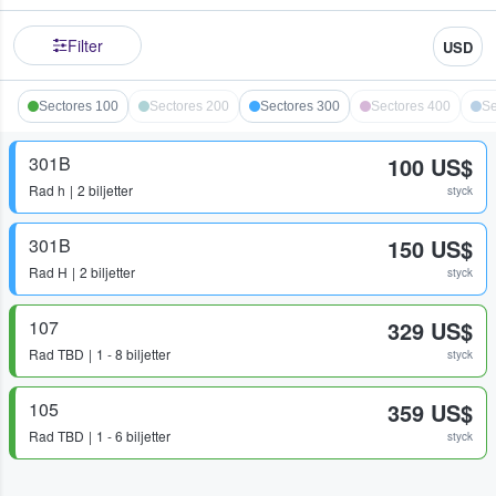
Filter
USD
Sectores 100
Sectores 200
Sectores 300
Sectores 400
Se
301B
100 US$
Rad
h
2 biljetter
styck
301B
150 US$
Rad
H
2 biljetter
styck
107
329 US$
Rad
TBD
1 - 8 biljetter
styck
105
359 US$
Rad
TBD
1 - 6 biljetter
styck