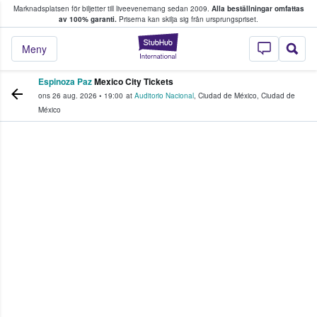
Marknadsplatsen för biljetter till liveevenemang sedan 2009.
Alla beställningar omfattas
ns köper och säljer biljetter.
av 100% garanti.
Priserna kan skilja sig från ursprungspriset.
StubHub – där fans
Meny
Espinoza Paz
Mexico City Tickets
ons 26 aug. 2026
•
19:00
at
Auditorio Nacional
,
Ciudad de México
,
Ciudad de
México