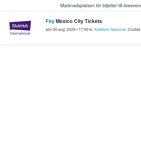
Marknadsplatsen för biljetter till livee
Fey
Mexico City Tickets
StubHub – där fans köper och sälje
sön 30 aug. 2026
•
17:00
kl.
Auditorio Nacional
,
Ciudad