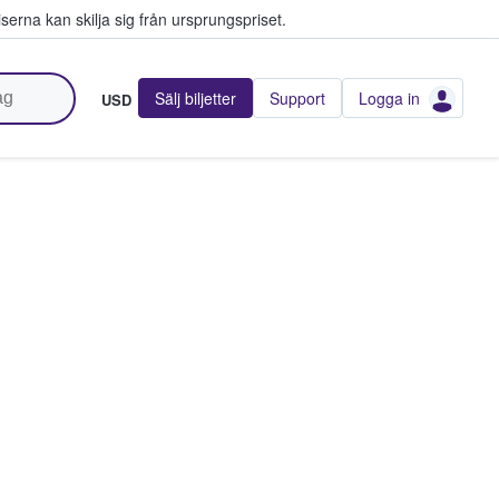
serna kan skilja sig från ursprungspriset.
Sälj biljetter
Support
Logga in
USD