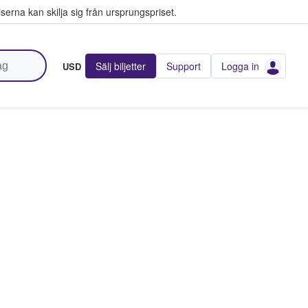
serna kan skilja sig från ursprungspriset.
Sälj biljetter
Support
Logga in
USD