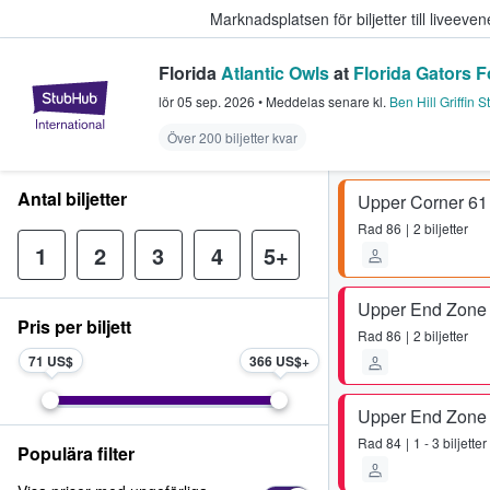
Marknadsplatsen för biljetter till livee
Florida
Atlantic Owls
at
Florida Gators F
StubHub – där fans köper och sälje
lör 05 sep. 2026
•
Meddelas senare
kl.
Ben Hill Griffin 
Över 200 biljetter kvar
Antal biljetter
Upper Corner 61
Rad
86
2 biljetter
1
2
3
4
5+
Upper End Zone
Pris per biljett
Rad
86
2 biljetter
71 US$
366 US$
Upper End Zone
Rad
84
1 - 3 biljetter
Populära filter