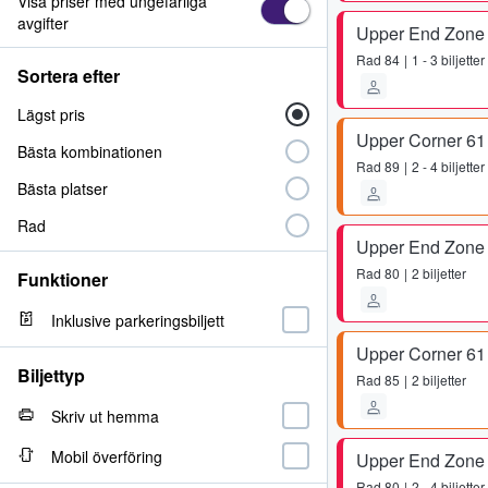
Visa priser med ungefärliga
avgifter
Upper End Zone
Rad
84
1 - 3 biljetter
Sortera efter
Lägst pris
Upper Corner 61
Bästa kombinationen
Rad
89
2 - 4 biljetter
Bästa platser
Rad
Upper End Zone
Rad
80
2 biljetter
Funktioner
Inklusive parkeringsbiljett
Upper Corner 61
Biljettyp
Rad
85
2 biljetter
Skriv ut hemma
Mobil överföring
Upper End Zone
Rad
80
2 - 4 biljetter