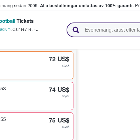
venemang sedan 2009.
Alla beställningar omfattas av 100% garanti.
Pri
ootball
Tickets
r biljetter.
Stadium
,
Gainesville
,
FL
72 US$
styck
 53
74 US$
styck
 55
75 US$
styck