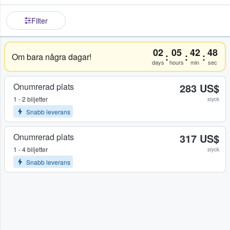
Filter
02
05
42
48
:
:
:
Om bara några dagar!
days
hours
min
sec
Onumrerad plats
283 US$
1 - 2 biljetter
styck
Snabb leverans
Onumrerad plats
317 US$
1 - 4 biljetter
styck
Snabb leverans