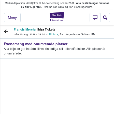
Marknadsplatsen för biljetter till liveevenemang sedan 2009.
Alla beställningar omfattas
ns köper och säljer biljetter.
av 100% garanti.
Priserna kan skilja sig från ursprungspriset.
StubHub – där fans
Meny
Francis Mercier
Ibiza Tickets
mån 10 aug. 2026
•
23:30
at
Hï Ibiza
,
San Jorge de ses Salines
,
PM
Evenemang med onumrerade platser
Alla biljetter ger inträde till valfria lediga sitt- eller ståplatser. Alla platser är
onumrerade.