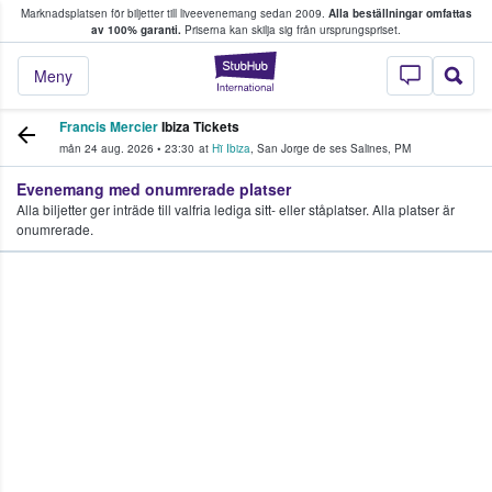
Marknadsplatsen för biljetter till liveevenemang sedan 2009.
Alla beställningar omfattas
ns köper och säljer biljetter.
av 100% garanti.
Priserna kan skilja sig från ursprungspriset.
StubHub – där fans
Meny
Francis Mercier
Ibiza Tickets
mån 24 aug. 2026
•
23:30
at
Hï Ibiza
,
San Jorge de ses Salines
,
PM
Evenemang med onumrerade platser
Alla biljetter ger inträde till valfria lediga sitt- eller ståplatser. Alla platser är
onumrerade.