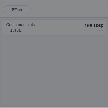
Filter
Onumrerad plats
168 US$
1 - 2 biljetter
styck