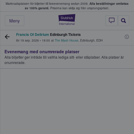
Marknadsplatsen för biljetter till liveevenemang sedan 2009.
Alla beställningar omfattas
ns köper och säljer biljetter.
av 100% garanti.
Priserna kan skilja sig från ursprungspriset.
StubHub – där fans
Meny
Francis Of Delirium
Edinburgh Tickets
lör 19 sep. 2026
•
19:00
at
The Mash House
,
Edinburgh
,
EDH
Evenemang med onumrerade platser
Alla biljetter ger inträde till valfria lediga sitt- eller ståplatser. Alla platser är
onumrerade.