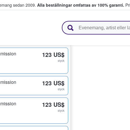
venemang sedan 2009.
Alla beställningar omfattas av 100% garanti.
Pri
r biljetter.
dmission
123 US$
styck
dmission
123 US$
styck
dmission
123 US$
styck