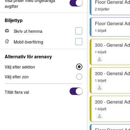
Visa priser med ungefärliga
Floor General A
avgifter
2 biljetter
Biljettyp
Floor General A
1 biljett
Skriv ut hemma
Mobil överföring
300 - General A
1 biljett
Alternativ för arenavy
Välj efter sektion
300 - General A
Välj efter zon
1 biljett
Tillåt flera val
300 - General A
1 biljett