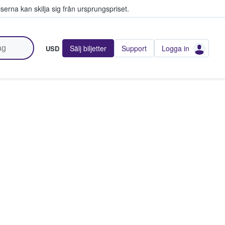
serna kan skilja sig från ursprungspriset.
Sälj biljetter
Support
Logga in
USD