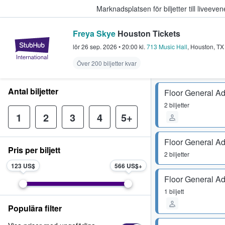
Marknadsplatsen för biljetter till livee
Freya Skye
Houston Tickets
StubHub – där fans köper och sälje
lör 26 sep. 2026
•
20:00
kl.
713 Music Hall
,
Houston
,
TX
Över 200 biljetter kvar
Antal biljetter
Floor General A
2 biljetter
1
2
3
4
5+
Floor General A
Pris per biljett
2 biljetter
123 US$
566 US$
Floor General A
1 biljett
Populära filter