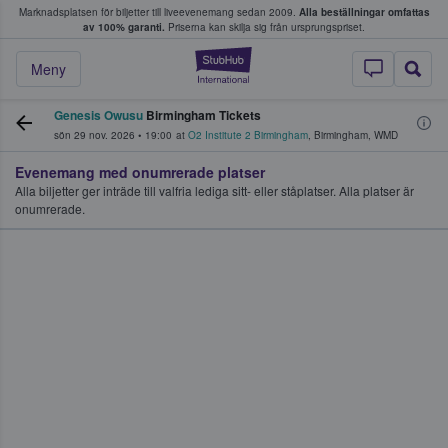
Marknadsplatsen för biljetter till liveevenemang sedan 2009.
Alla beställningar omfattas
ns köper och säljer biljetter.
av 100% garanti.
Priserna kan skilja sig från ursprungspriset.
StubHub – där fans
Meny
Genesis Owusu
Birmingham Tickets
sön 29 nov. 2026
•
19:00
at
O2 Institute 2 Birmingham
,
Birmingham
,
WMD
Evenemang med onumrerade platser
Alla biljetter ger inträde till valfria lediga sitt- eller ståplatser. Alla platser är
onumrerade.