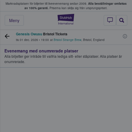
Marknadsplatsen för biljetter till liveevenemang sedan 2009.
Alla beställningar omfattas
ns köper och säljer biljetter.
av 100% garanti.
Priserna kan skilja sig från ursprungspriset.
StubHub – där fans
Meny
Genesis Owusu
Bristol Tickets
tis 01 dec. 2026
•
19:00
at
Bristol Strange Brew
,
Bristol
,
England
Evenemang med onumrerade platser
Alla biljetter ger inträde till valfria lediga sitt- eller ståplatser. Alla platser är
onumrerade.