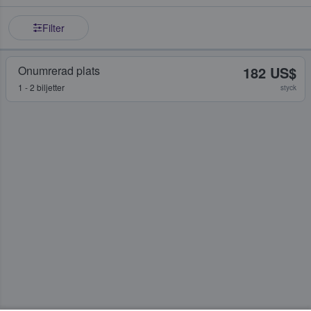
Filter
Onumrerad plats
182 US$
1 - 2 biljetter
styck