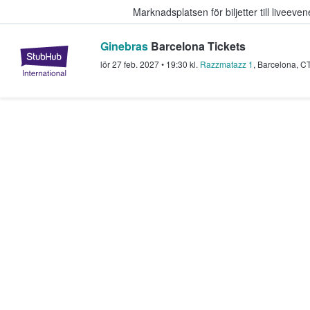
Marknadsplatsen för biljetter till livee
Ginebras
Barcelona Tickets
StubHub – där fans köper och sälje
lör 27 feb. 2027
•
19:30
kl.
Razzmatazz 1
,
Barcelona
,
C