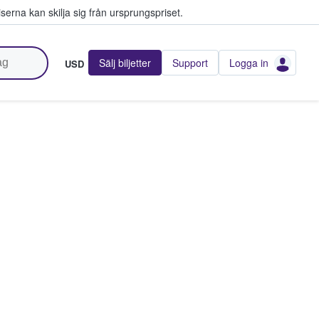
serna kan skilja sig från ursprungspriset.
Sälj biljetter
Support
Logga in
USD