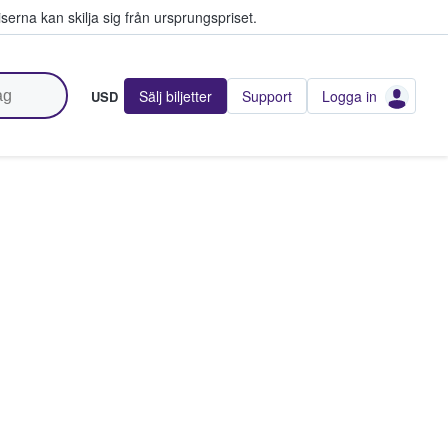
serna kan skilja sig från ursprungspriset.
Sälj biljetter
Support
Logga in
USD