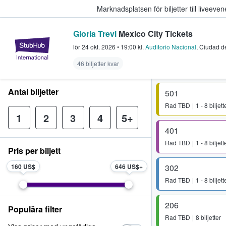
Marknadsplatsen för biljetter till livee
Gloria Trevi
Mexico City Tickets
StubHub – där fans köper och sälje
lör 24 okt. 2026
•
19:00
kl.
Auditorio Nacional
,
Ciudad d
46 biljetter kvar
Antal biljetter
501
Rad
TBD
1 - 8 biljett
1
2
3
4
5+
401
Rad
TBD
1 - 8 biljett
Pris per biljett
160 US$
646 US$
302
Rad
TBD
1 - 8 biljett
206
Populära filter
Rad
TBD
8 biljetter