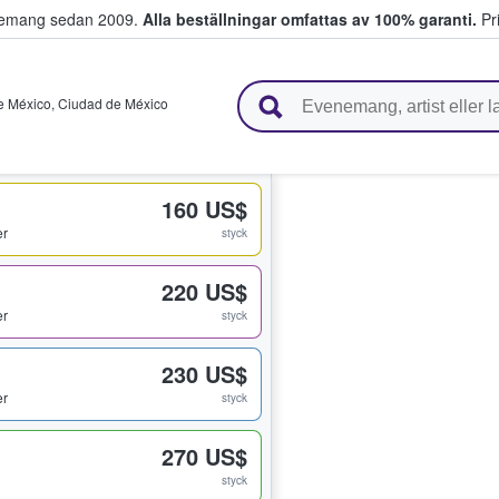
venemang sedan 2009.
Alla beställningar omfattas av 100% garanti.
Pri
r biljetter.
e México
,
Ciudad de México
160 US$
er
styck
220 US$
er
styck
230 US$
er
styck
270 US$
styck