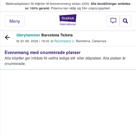
Marknadsplatsen för biljetter till liveevenemang sedan 2009.
Alla beställningar omfattas
ns köper och säljer biljetter.
av 100% garanti.
Priserna kan skilja sig från ursprungspriset.
StubHub – där fans
Meny
Gloryhammer
Barcelona Tickets
tis 20 okt. 2026
•
18:00
at
Razzmatazz 2
,
Barcelona
,
Catalunya
Evenemang med onumrerade platser
Alla biljetter ger inträde till valfria lediga sitt- eller ståplatser. Alla platser är
onumrerade.