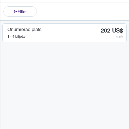
Filter
Onumrerad plats
202 US$
1 - 4 biljetter
styck