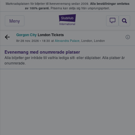
Marknadsplatsen för biljetter till liveevenemang sedan 2009.
Alla beställningar omfattas
ns köper och säljer biljetter.
av 100% garanti.
Priserna kan skilja sig från ursprungspriset.
StubHub – där fans
Meny
Gorgon City
London Tickets
lör 28 nov. 2026
•
18:30
at
Alexandra Palace
,
London
,
London
Evenemang med onumrerade platser
Alla biljetter ger inträde till valfria lediga sitt- eller ståplatser. Alla platser är
onumrerade.