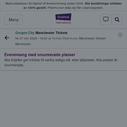
Marknadsplatsen för biljetter till liveevenemang sedan 2009.
Alla beställningar omfattas
ns köper och säljer biljetter.
av 100% garanti.
Priserna kan skilja sig från ursprungspriset.
StubHub – där fans
Meny
Gorgon City
Manchester Tickets
fre 27 nov. 2026
•
19:00
at
Victoria Warehouse
,
Manchester
,
Greater
Manchester
Evenemang med onumrerade platser
Alla biljetter ger inträde till valfria lediga sitt- eller ståplatser. Alla platser är
onumrerade.