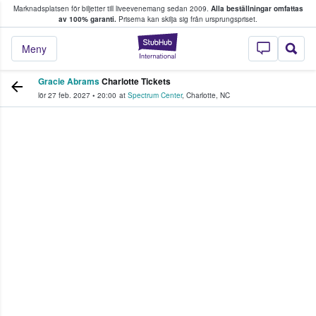
Marknadsplatsen för biljetter till liveevenemang sedan 2009.
Alla beställningar omfattas
ns köper och säljer biljetter.
av 100% garanti.
Priserna kan skilja sig från ursprungspriset.
StubHub – där fans
Meny
Gracie Abrams
Charlotte Tickets
lör 27 feb. 2027
•
20:00
at
Spectrum Center
,
Charlotte
,
NC