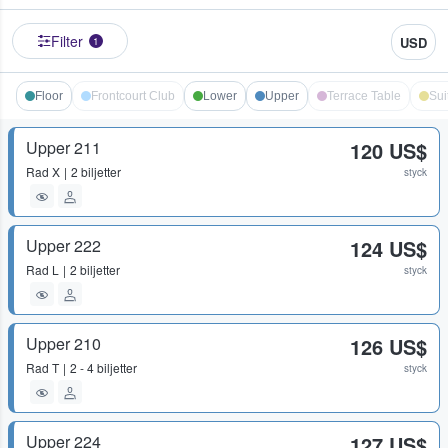
Filter
USD
1
Floor
Frontcourt Club
Lower
Upper
Terrace Table
Sui
Upper 211
120 US$
Rad
X
2 biljetter
styck
Upper 222
124 US$
Rad
L
2 biljetter
styck
Upper 210
126 US$
Rad
T
2 - 4 biljetter
styck
Upper 224
127 US$