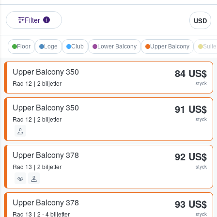
Filter
USD
1
Floor
Loge
Club
Lower Balcony
Upper Balcony
Suite
Upper Balcony 350
84 US$
Rad
12
2 biljetter
styck
Upper Balcony 350
91 US$
Rad
12
2 biljetter
styck
Upper Balcony 378
92 US$
Rad
13
2 biljetter
styck
Upper Balcony 378
93 US$
Rad
13
2 - 4 biljetter
styck