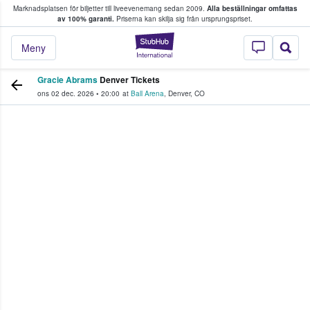
Marknadsplatsen för biljetter till liveevenemang sedan 2009.
Alla beställningar omfattas
ns köper och säljer biljetter.
av 100% garanti.
Priserna kan skilja sig från ursprungspriset.
StubHub – där fans
Meny
Gracie Abrams
Denver Tickets
ons 02 dec. 2026
•
20:00
at
Ball Arena
,
Denver
,
CO